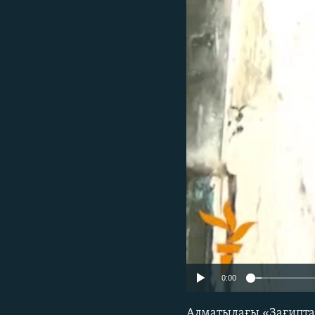
0:00
Алматыдағы «Зағипта