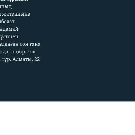
EMBED
ынның
ап жатқанына
йболат
ындамай
үстінен
ұлдаған соң ғана
да "өндірістік
тұр. Алматы, 22