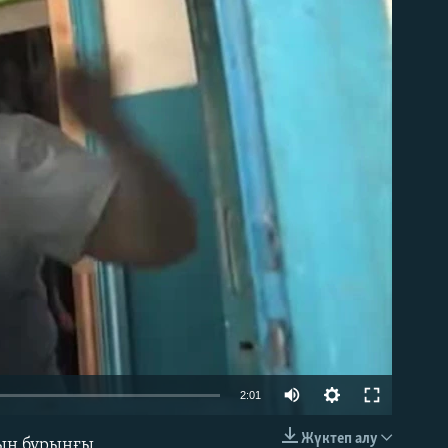
able
2:01
Жүктеп алу
ның бұрынғы