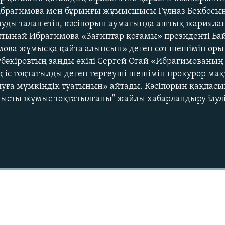
Ибрагимова мен бұрынғы жұмысшысы Гүлназ Бекбос
луды талап етіп, кәсіпорын аумағында аштық жариял
лтынай Ибрагимова «Зағиптар қоғамы» президенті Ба
имова жұмысқа қайта алынсын» деген сот шешімін ор
бәкіровтың заңды өкілі Сергей Огай «Ибрагимованың 
 іс тоқтатылды деген тергеуші шешімін прокурор мақ
уға мүмкіндік туатынын» айтады. Кәсіпорын қақпасын
сты жұмыс тоқтатылғаны" жайлы хабарландыру ілулі 