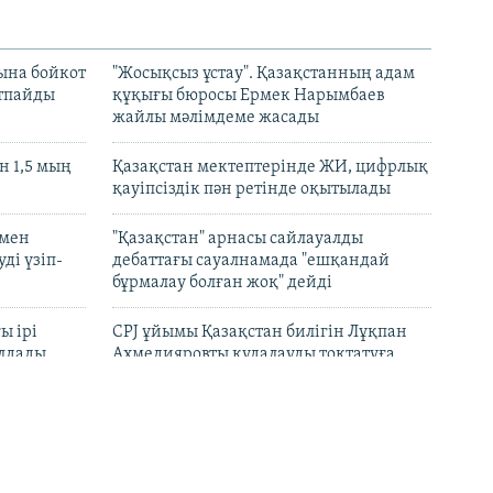
ына бойкот
"Жосықсыз ұстау". Қазақстанның адам
ртпайды
құқығы бюросы Ермек Нарымбаев
жайлы мәлімдеме жасады
 1,5 мың
Қазақстан мектептерінде ЖИ, цифрлық
қауіпсіздік пән ретінде оқытылады
 мен
"Қазақстан" арнасы сайлауалды
ді үзіп-
дебаттағы сауалнамада "ешқандай
бұрмалау болған жоқ" дейді
ы ірі
CPJ ұйымы Қазақстан билігін Лұқпан
лдады
Ахмедияровты қудалауды тоқтатуға
үндеді
рын
"Әділ сөз" қоры Динара Егеубаеваға
барды
қатысты істі ашық тергеуге шақырды