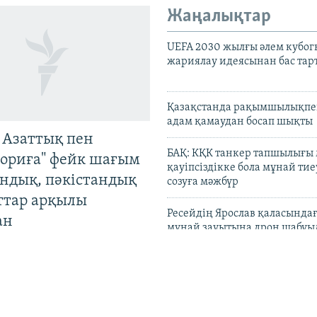
Жаңалықтар
UEFA 2030 жылғы әлем кубог
жариялау идеясынан бас та
Қазақстанда рақымшылықпен
адам қамаудан босап шықты
 Азаттық пен
БАҚ: КҚК танкер тапшылығы
ориға" фейк шағым
қауіпсіздікке бола мұнай тиеу
андық, пәкістандық
созуға мәжбүр
ттар арқылы
Ресейдің Ярослав қаласындағ
ан
мұнай зауытына дрон шабуы
Wildberries негізгі қоймала
Ресейден көшірмек деген ха
жоққа шығарды