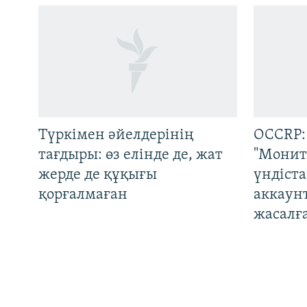
Русский
ЖАЗЫЛЫҢЫЗ
Түркімен әйелдерінің
OCCRP:
тағдыры: өз елінде де, жат
"Монит
жерде де құқығы
үндіст
Басқа тілдерде
қорғалмаған
аккаун
жасалғ