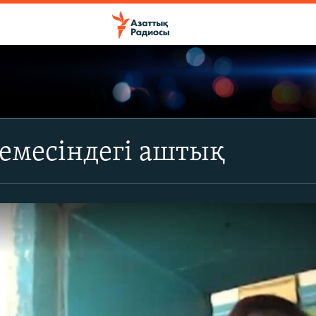
емесіндегі аштық