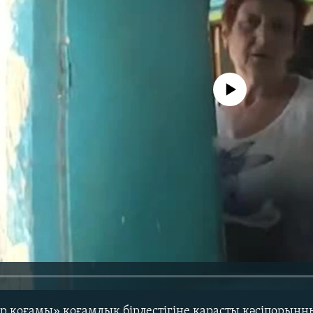
No media source currently avail
р қоғамы» қоғамдық бірлестігіне қарасты кәсіпорын