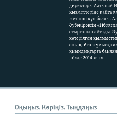
директоры Алтынай 
қызметтеріне қайта а
жетінші күн болды. А
Әубәкіровтің «Ибраг
отырғанын айтады. Әу
көтерілген қылмыстық
оны қайта жұмысқа ал
қиындықтарға байланы
шілде 2014 жыл.
Оқыңыз. Көріңіз. Тыңдаңыз