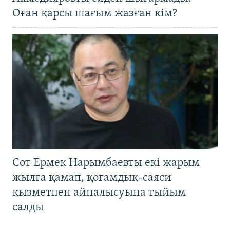
Оған қарсы шағым жазған кім?
Сот Ермек Нарымбаевты екі жарым
жылға қамап, қоғамдық-саяси
қызметпен айналысуына тыйым
салды