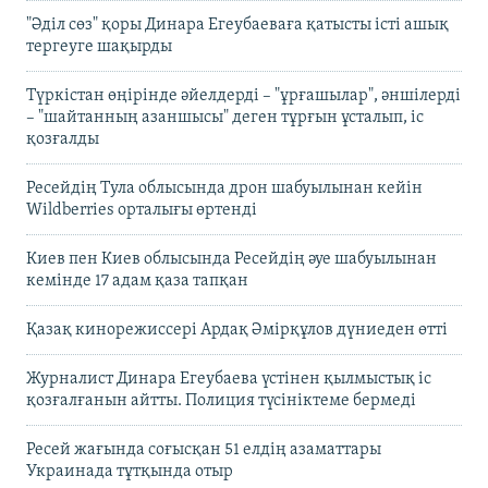
"Әділ сөз" қоры Динара Егеубаеваға қатысты істі ашық
тергеуге шақырды
Түркістан өңірінде әйелдерді – "ұрғашылар", әншілерді
– "шайтанның азаншысы" деген тұрғын ұсталып, іс
қозғалды
Ресейдің Тула облысында дрон шабуылынан кейін
Wildberries орталығы өртенді
Киев пен Киев облысында Ресейдің әуе шабуылынан
кемінде 17 адам қаза тапқан
Қазақ кинорежиссері Ардақ Әмірқұлов дүниеден өтті
Журналист Динара Егеубаева үстінен қылмыстық іс
қозғалғанын айтты. Полиция түсініктеме бермеді
Ресей жағында соғысқан 51 елдің азаматтары
Украинада тұтқында отыр