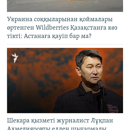
Украина соққыларынан қоймалары
өртенген Wildberries Қазақстанға көз
тікті: Астанаға қауіп бар ма?
Шекара қызметі журналист Лұқпан
Ахмедияровты елден шығармады.