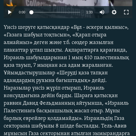
ЖАЗЫЛЫҢЫЗ
0:00
1:33
Үнсіз шеруге қатысқандар «Бұл - әскери қылмыс»,
Басқа тілдерде
«Газаға шабуыл тоқтасын», «Қарап отыра
алмаймыз» деген және т.б. сөздер жазылған
плакаттар ұстап шықты. Ақпараттарға қарағанда,
Израиль шабуылдарынан 1 мың 410 палестиналық
қаза тауып, 7 мыңнан аса адам жараланған.
Ұйымдастырушылар «Шеруді қаза тапқан
адамдардың рухына бағыштадық» дейді.
Наразылар үнсіз жүріп отырып, Израиль
консулдығына дейін барды. Шараға қатысқан
раввин Давид Фельдманның айтуынша, «Израиль
Палестинаға басқыншылық жасап отыр. Мұны
барлық еврейлер қолдамайды». Израильдің Газа
секторына шабуылы 8 шілде басталды. Тель-Авив
мұнысын Газа секторынан атылған зымырандарға