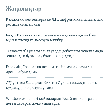
Жаңалықтар
Қазақстан мектептерінде ЖИ, цифрлық қауіпсіздік пән
ретінде оқытылады
БАҚ: КҚК танкер тапшылығы мен қауіпсіздікке бола
мұнай тиеуді үзіп-созуға мәжбүр
"Қазақстан" арнасы сайлауалды дебаттағы сауалнамада
"ешқандай бұрмалау болған жоқ" дейді
Ресейдің Ярослав қаласындағы ірі мұнай зауытына
дрон шабуылдады
CPJ ұйымы Қазақстан билігін Лұқпан Ахмедияровты
қудалауды тоқтатуға үндеді
Wildberries негізгі қоймаларын Ресейден көшірмек
деген хабарды жоққа шығарды