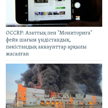
OCCRP: Азаттық пен "Мониториға"
фейк шағым үндістандық,
пәкістандық аккаунттар арқылы
жасалған