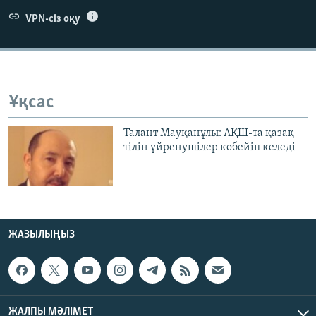
ЖАЗЫЛЫҢЫЗ
VPN-сіз оқу
Басқа тілдерде
Ұқсас
Талант Мауқанұлы: АҚШ-та қазақ
тілін үйренушілер көбейіп келеді
ЖАЗЫЛЫҢЫЗ
ЖАЛПЫ МӘЛІМЕТ