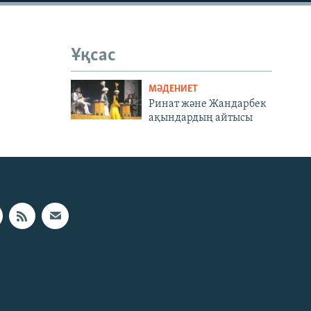
Ұқсас
МӘДЕНИЕТ
Ринат және Жандарбек
ақындардың айтысы