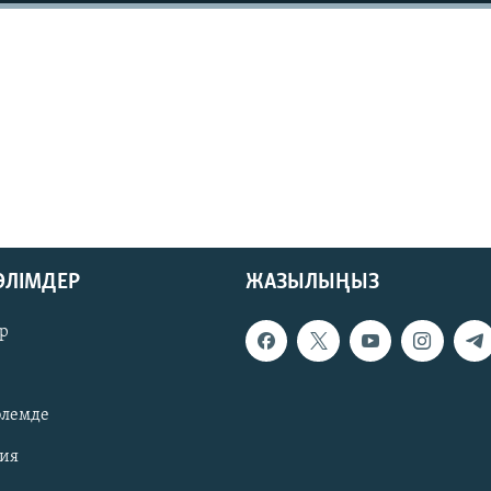
БӨЛІМДЕР
ЖАЗЫЛЫҢЫЗ
р
әлемде
зия