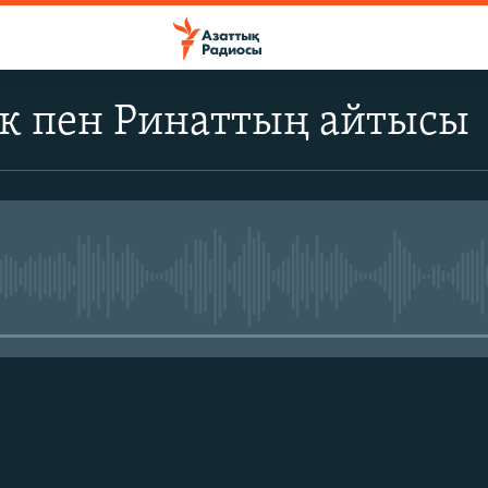
к пен Ринаттың айтысы
No media source currently avail