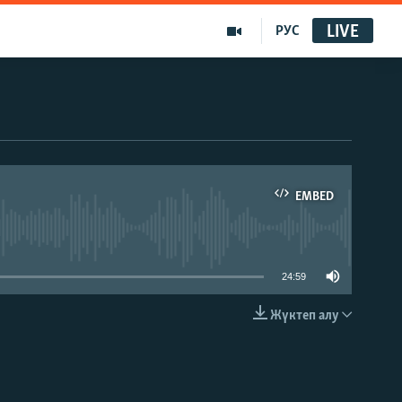
LIVE
РУС
EMBED
able
24:59
Жүктеп алу
EMBED