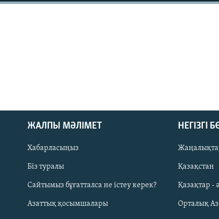
ЖАЛПЫ МӘЛІМЕТ
НЕГІЗГІ 
Хабарласыңыз
Жаңалықта
Біз туралы
Қазақстан
Русский
Сайтымыз бұғатталса не істеу керек?
Қазақтар - 
Азаттық қосымшалары
Орталық А
ЖАЗЫЛЫҢЫЗ