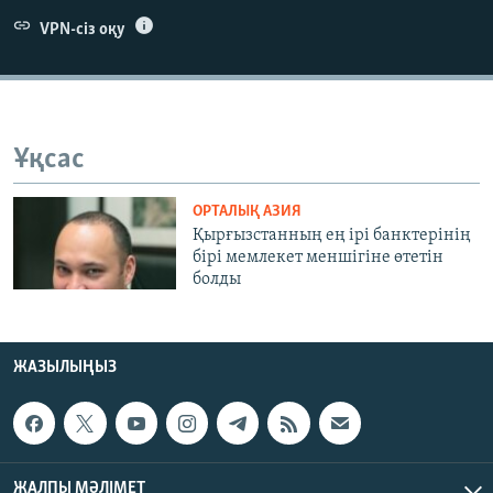
ЖАЗЫЛЫҢЫЗ
VPN-сіз оқу
Басқа тілдерде
Ұқсас
ОРТАЛЫҚ АЗИЯ
Қырғызстанның ең ірі банктерінің
бірі мемлекет меншігіне өтетін
болды
ЖАЗЫЛЫҢЫЗ
ЖАЛПЫ МӘЛІМЕТ