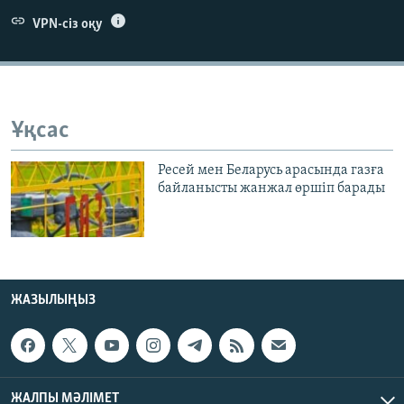
ЖАЗЫЛЫҢЫЗ
VPN-сіз оқу
Басқа тілдерде
Ұқсас
Ресей мен Беларусь арасында газға
байланысты жанжал өршіп барады
ЖАЗЫЛЫҢЫЗ
ЖАЛПЫ МӘЛІМЕТ