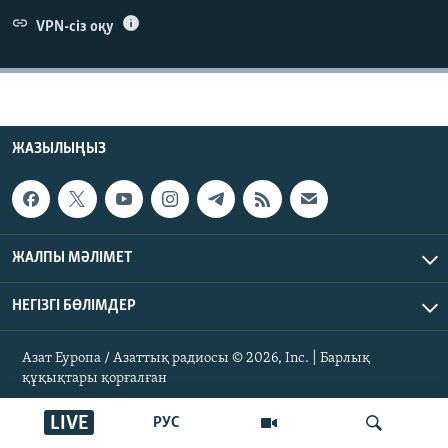
ЖАЗЫЛЫҢЫЗ
VPN-сіз оқу
Басқа тілдерде
ЖАЗЫЛЫҢЫЗ
ЖАЛПЫ МӘЛІМЕТ
НЕГІЗГІ БӨЛІМДЕР
Азат Еуропа / Азаттық радиосы © 2026, Inc. | Барлық
құқықтары қорғалған
LIVE
РУС