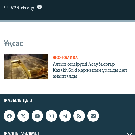
ЖАЗЫЛЫҢЫЗ
VPN-сіз оқу
Басқа тілдерде
Ұқсас
ЭКОНОМИКА
Алтын өндіруші Асаубаевтар
KazakhGold қаржысын ұрлады деп
айыпталды
ЖАЗЫЛЫҢЫЗ
ЖАЛПЫ МӘЛІМЕТ