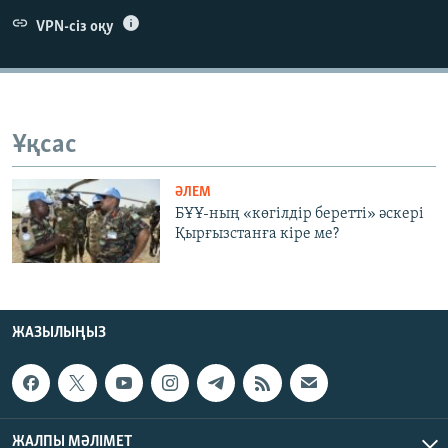
ЖАЗЫЛЫҢЫЗ
VPN-сіз оқу
Басқа тілдерде
Ұқсас
ӘЛЕМ
БҰҰ-ның «көгілдір беретті» әскері
Қырғызстанға кіре ме?
ЖАЗЫЛЫҢЫЗ
ЖАЛПЫ МӘЛІМЕТ