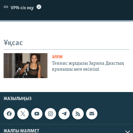
ЖАЗЫЛЫҢЫЗ
VPN-сіз оқу
Басқа тілдерде
Ұқсас
ӘЛЕМ
Теннис жұлдызы Зарина Диастың
қуанышы мен өкініші
ЖАЗЫЛЫҢЫЗ
ЖАЛПЫ МӘЛІМЕТ