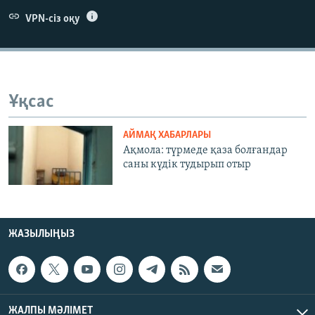
ЖАЗЫЛЫҢЫЗ
VPN-сіз оқу
Басқа тілдерде
Ұқсас
АЙМАҚ ХАБАРЛАРЫ
Ақмола: түрмеде қаза болғандар
саны күдік тудырып отыр
ЖАЗЫЛЫҢЫЗ
ЖАЛПЫ МӘЛІМЕТ