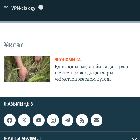
ЖАЗЫЛЫҢЫЗ
VPN-сіз оқу
Басқа тілдерде
Ұқсас
ЭКОНОМИКА
Құрғақшылықтан биыл да зардап
шеккен қазақ диқандары
үкіметтен жәрдем күтеді
ЖАЗЫЛЫҢЫЗ
ЖАЛПЫ МӘЛІМЕТ