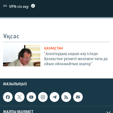
ЖАЗЫЛЫҢЫЗ
VPN-сіз оқу
Басқа тілдерде
Ұқсас
ҚАЗАҚСТАН
"Азаптаудың алдын алу ісінде
Қазақстан үкіметі менімен тағы да
ойын ойнамайтын шығар"
ЖАЗЫЛЫҢЫЗ
ЖАЛПЫ МӘЛІМЕТ