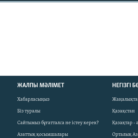
ЖАЛПЫ МӘЛІМЕТ
НЕГІЗГІ 
Хабарласыңыз
Жаңалықта
Біз туралы
Қазақстан
Русский
Сайтымыз бұғатталса не істеу керек?
Қазақтар - 
Азаттық қосымшалары
Орталық А
ЖАЗЫЛЫҢЫЗ