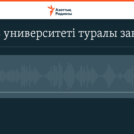
 университеті туралы з
No media source currently avail