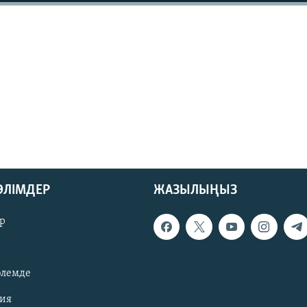
БӨЛІМДЕР
ЖАЗЫЛЫҢЫЗ
р
әлемде
зия