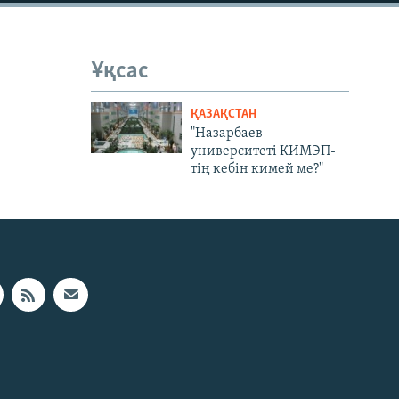
Ұқсас
ҚАЗАҚСТАН
"Назарбаев
университеті КИМЭП-
тің кебін кимей ме?"