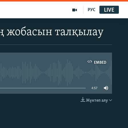
LIVE
РУС
аң жобасын талқылау
EMBED
able
4:57
Жүктеп алу
EMBED