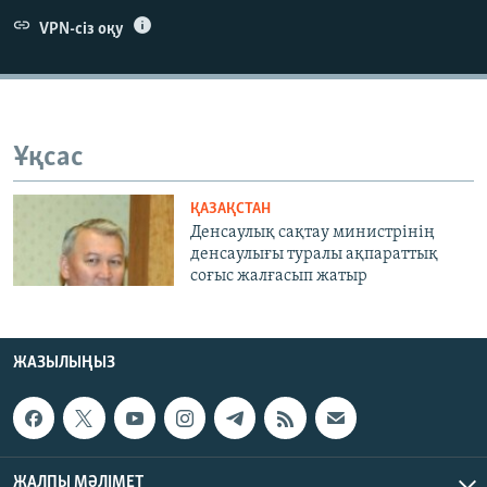
ЖАЗЫЛЫҢЫЗ
VPN-сіз оқу
Басқа тілдерде
Ұқсас
ҚАЗАҚСТАН
Денсаулық сақтау министрінің
денсаулығы туралы ақпараттық
соғыс жалғасып жатыр
ЖАЗЫЛЫҢЫЗ
ЖАЛПЫ МӘЛІМЕТ