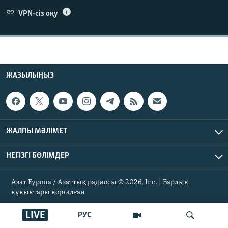
ЖАЗЫЛЫҢЫЗ
VPN-сіз оқу
Басқа тілдерде
ЖАЗЫЛЫҢЫЗ
ЖАЛПЫ МӘЛІМЕТ
НЕГІЗГІ БӨЛІМДЕР
Азат Еуропа / Азаттық радиосы © 2026, Inc. | Барлық
құқықтары қорғалған
LIVE
РУС