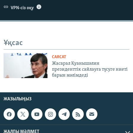
ЖАЗЫЛЫҢЫЗ
VPN-сіз оқу
Басқа тілдерде
Ұқсас
САЯСАТ
Жасарал Қуанышәлин
президенттік сайлауға түсуге ниеті
барын мәлімдеді
ЖАЗЫЛЫҢЫЗ
ЖАЛПЫ МӘЛІМЕТ