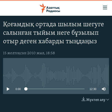
Accessibility
links
Skip
Қоғамдық ортада шылым шегуге
to
ЖАҢАЛЫҚТАР
салынған тыйым неге бұзылып
main
САЯСАТ
content
отыр деген хабарды тыңдаңыз
AZATTYQTV
Skip
to
15 желтоқсан 2010 жыл, 18:58
ҚАҢТАР ОҚИҒАСЫ
main
АДАМ ҚҰҚЫҚТАРЫ
Navigation
Skip
ӘЛЕУМЕТ
to
No media source currently available
ӘЛЕМ
Search
АРНАЙЫ ЖОБАЛАР
0:00
12:30
Жүктеп алу
Русский