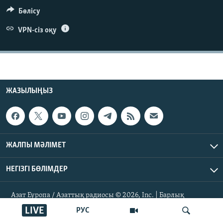
ЖАЗЫЛЫҢЫЗ
Бөлісу
VPN-сіз оқу
Басқа тілдерде
ЖАЗЫЛЫҢЫЗ
ЖАЛПЫ МӘЛІМЕТ
НЕГІЗГІ БӨЛІМДЕР
Азат Еуропа / Азаттық радиосы © 2026, Inc. | Барлық
құқықтары қорғалған
LIVE
РУС