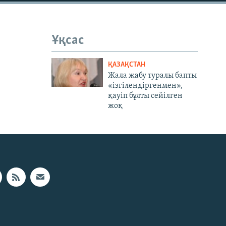
Ұқсас
ҚАЗАҚСТАН
Жала жабу туралы бапты
«ізгілендіргенмен»,
қауіп бұлты сейілген
жоқ