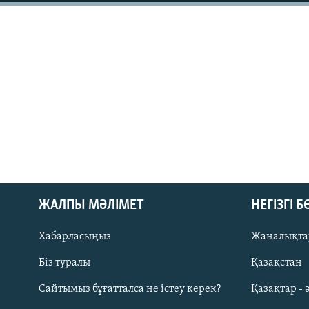
ЖАЛПЫ МӘЛІМЕТ
НЕГІЗГІ 
Хабарласыңыз
Жаңалықта
Біз туралы
Қазақстан
Русский
Сайтымыз бұғатталса не істеу керек?
Қазақтар - 