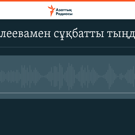
алеевамен сұқбатты тың
No media source currently avail