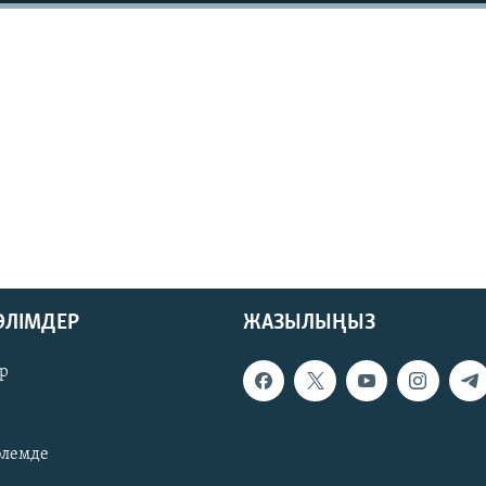
БӨЛІМДЕР
ЖАЗЫЛЫҢЫЗ
р
әлемде