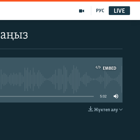
LIVE
РУС
даңыз
EMBED
able
5:02
Жүктеп алу
EMBED