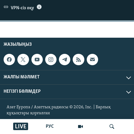
ЖАЗЫЛЫҢЫЗ
VPN-сіз оқу
Басқа тілдерде
ЖАЗЫЛЫҢЫЗ
ЖАЛПЫ МӘЛІМЕТ
НЕГІЗГІ БӨЛІМДЕР
Азат Еуропа / Азаттық радиосы © 2026, Inc. | Барлық
құқықтары қорғалған
LIVE
РУС