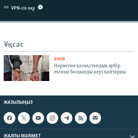
ЖАЗЫЛЫҢЫЗ
VPN-сіз оқу
Басқа тілдерде
Ұқсас
ӘЛЕМ
Норвегия қазақстандық әрбір
екінші босқынды кері қайтарды
ЖАЗЫЛЫҢЫЗ
ЖАЛПЫ МӘЛІМЕТ