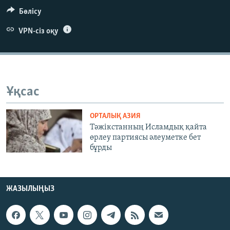
ЖАЗЫЛЫҢЫЗ
Бөлісу
VPN-сіз оқу
Басқа тілдерде
Ұқсас
ОРТАЛЫҚ АЗИЯ
Тәжікстанның Исламдық қайта
өрлеу партиясы әлеуметке бет
бұрды
ЖАЗЫЛЫҢЫЗ