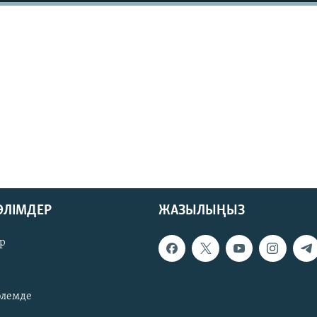
БӨЛІМДЕР
ЖАЗЫЛЫҢЫЗ
р
әлемде