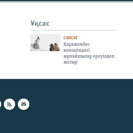
Ұқсас
САЯСАТ
Қаражанбас
кенішіндегі
мұнайшылар ереуілдеп
жатыр