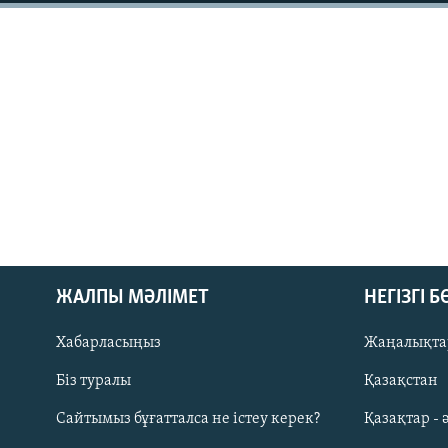
ЖАЛПЫ МӘЛІМЕТ
НЕГІЗГІ 
Хабарласыңыз
Жаңалықта
Біз туралы
Қазақстан
Русский
Сайтымыз бұғатталса не істеу керек?
Қазақтар - 