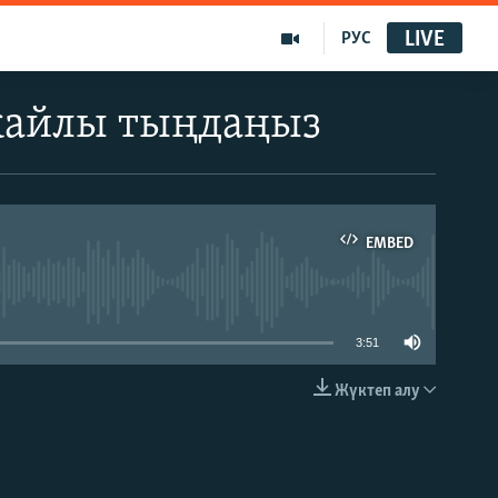
LIVE
РУС
жайлы тыңдаңыз
EMBED
able
3:51
Жүктеп алу
EMBED