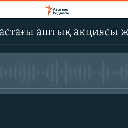
астағы аштық акциясы 
No media source currently avail