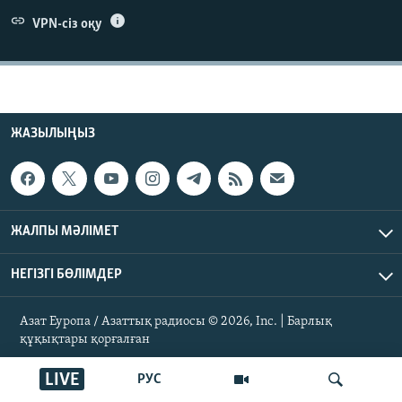
ЖАЗЫЛЫҢЫЗ
VPN-сіз оқу
Басқа тілдерде
ЖАЗЫЛЫҢЫЗ
ЖАЛПЫ МӘЛІМЕТ
НЕГІЗГІ БӨЛІМДЕР
Азат Еуропа / Азаттық радиосы © 2026, Inc. | Барлық
құқықтары қорғалған
LIVE
РУС