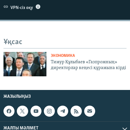
ЖАЗЫЛЫҢЫЗ
VPN-сіз оқу
Басқа тілдерде
Ұқсас
ЭКОНОМИКА
Тимур Құлыбаев «Газпромның»
директорлар кеңесі құрамына кірді
ЖАЗЫЛЫҢЫЗ
ЖАЛПЫ МӘЛІМЕТ