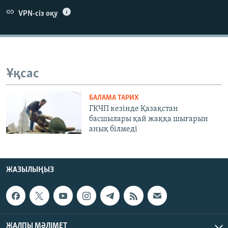
ЖАЗЫЛЫҢЫЗ
VPN-сіз оқу
Басқа тілдерде
Ұқсас
БАЛАМА ТАРИХ
ГКЧП кезінде Қазақстан
басшылары қай жаққа шығарын
анық білмеді
ЖАЗЫЛЫҢЫЗ
ЖАЛПЫ МӘЛІМЕТ