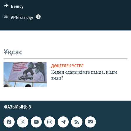
ЖАЗЫЛЫҢЫЗ
Бөлісу
VPN-сіз оқу
Басқа тілдерде
Ұқсас
ДӨҢГЕЛЕК ҮСТЕЛ
Кеден одағы кімге пайда, кімге
зиян?
ЖАЗЫЛЫҢЫЗ