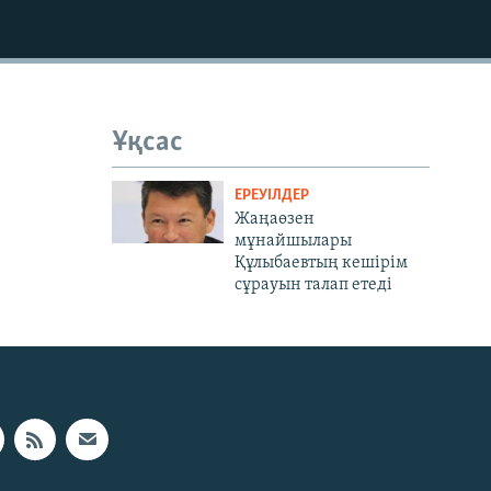
Ұқсас
ЕРЕУІЛДЕР
Жаңаөзен
мұнайшылары
Құлыбаевтың кешірім
сұрауын талап етеді