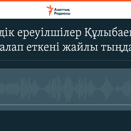
ік ереуілшілер Құлыбае
талап еткені жайлы тыңд
No media source currently avail