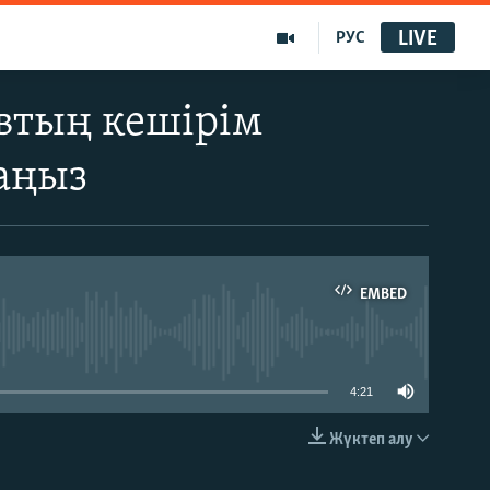
LIVE
РУС
втың кешірім
аңыз
EMBED
able
4:21
Жүктеп алу
EMBED