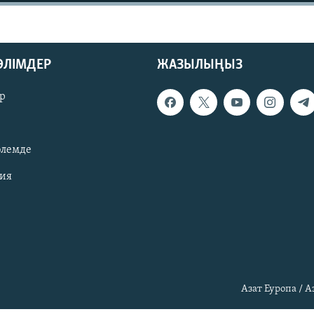
БӨЛІМДЕР
ЖАЗЫЛЫҢЫЗ
р
әлемде
зия
Азат Еуропа / 