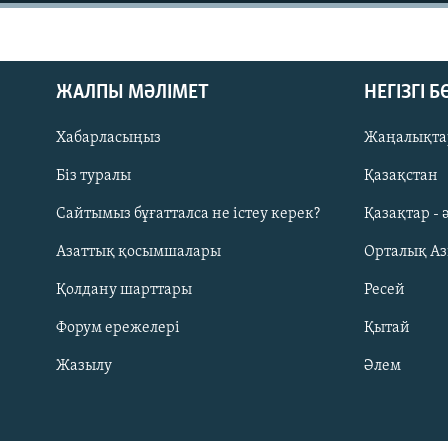
ЖАЛПЫ МӘЛІМЕТ
НЕГІЗГІ 
Хабарласыңыз
Жаңалықта
Біз туралы
Қазақстан
Сайтымыз бұғатталса не істеу керек?
Қазақтар - 
Азаттық қосымшалары
Орталық А
Қолдану шарттары
Ресей
Форум ережелері
Қытай
Русский
Жазылу
Әлем
ЖАЗЫЛЫҢЫЗ