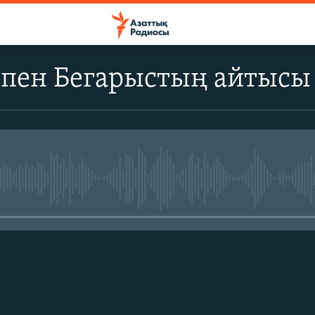
 пен Бегарыстың айтысы
No media source currently avail