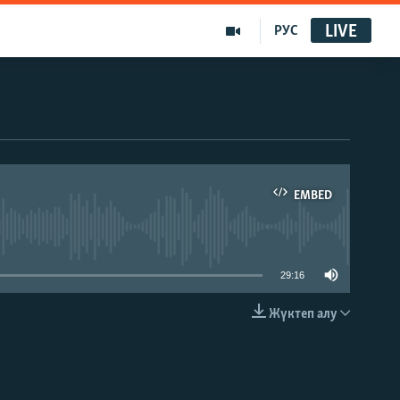
LIVE
РУС
EMBED
able
29:16
Жүктеп алу
EMBED