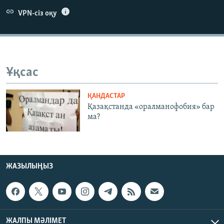
ЖАЗЫЛЫҢЫЗ
VPN-сіз оқу
Басқа тілдерде
Ұқсас
ҚАНДАСТАР
Қазақстанда «оралманофобия» бар
ма?
ЖАЗЫЛЫҢЫЗ
ЖАЛПЫ МӘЛІМЕТ