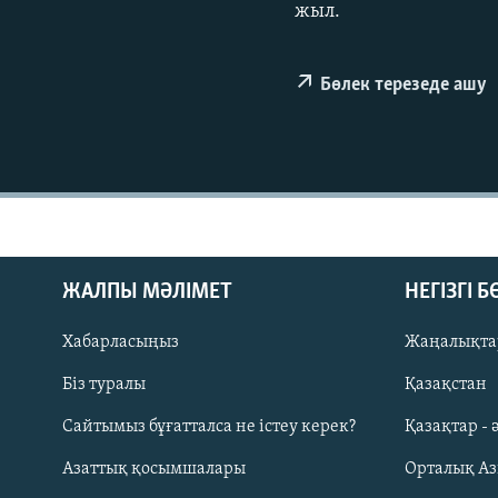
жыл.
Бөлек терезеде ашу
ЖАЛПЫ МӘЛІМЕТ
НЕГІЗГІ 
Хабарласыңыз
Жаңалықта
Біз туралы
Қазақстан
Русский
Сайтымыз бұғатталса не істеу керек?
Қазақтар - 
Азаттық қосымшалары
Орталық А
ЖАЗЫЛЫҢЫЗ