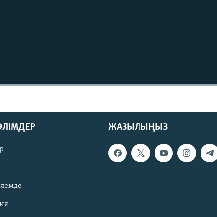
БӨЛІМДЕР
ЖАЗЫЛЫҢЫЗ
р
әлемде
зия