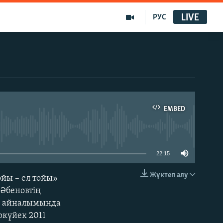
LIVE
РУС
EMBED
able
22:15
Жүктеп алу
йы – ел тойы»
EMBED
 Әбеновтің
ші айналымында
ркүйек 2011