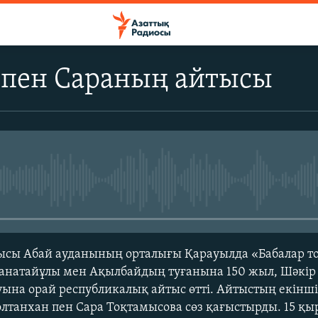
 пен Сараның айтысы
No media source currently avail
ысы Абай ауданының орталығы Қарауылда «Бабалар то
Жанатайұлы мен Ақылбайдың туғанына 150 жыл, Шәкір
уына орай республикалық айтыс өтті. Айтыстың екін
лтанхан пен Сара Тоқтамысова сөз қағыстырды. 15 қы