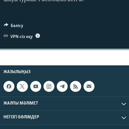
ЖАЗЫЛЫҢЫЗ
Бөлісу
Басқа тілдерде
VPN-сіз оқу
ЖАЗЫЛЫҢЫЗ
ЖАЛПЫ МӘЛІМЕТ
НЕГІЗГІ БӨЛІМДЕР