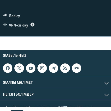
ЖАЗЫЛЫҢЫЗ
Бөлісу
VPN-сіз оқу
Басқа тілдерде
ЖАЗЫЛЫҢЫЗ
ЖАЛПЫ МӘЛІМЕТ
НЕГІЗГІ БӨЛІМДЕР
Азат Еуропа / Азаттық радиосы © 2026, Inc. | Барлық