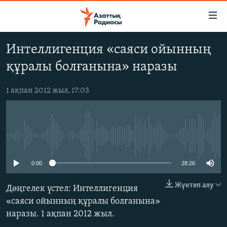
Accessibility
links
Skip
Интеллигенция «саяси ойынның
to
ЖАҢАЛЫҚТАР
құралы болғанына» наразы
main
САЯСАТ
content
AZATTYQTV
Skip
1 ақпан 2012 жыл, 17:03
to
ҚАҢТАР ОҚИҒАСЫ
main
АДАМ ҚҰҚЫҚТАРЫ
Navigation
Skip
No media source currently available
ӘЛЕУМЕТ
to
ӘЛЕМ
0:00
28:26
Search
АРНАЙЫ ЖОБАЛАР
Жүктеп алу
Дөңгелек үстел: Интеллигенция
«саяси ойынның құралы болғанына»
Русский
наразы. 1 ақпан 2012 жыл.