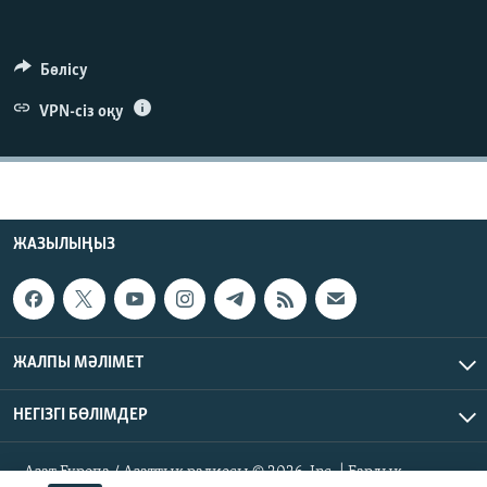
ЖАЗЫЛЫҢЫЗ
Бөлісу
VPN-сіз оқу
Басқа тілдерде
ЖАЗЫЛЫҢЫЗ
ЖАЛПЫ МӘЛІМЕТ
НЕГІЗГІ БӨЛІМДЕР
Азат Еуропа / Азаттық радиосы © 2026, Inc. | Барлық