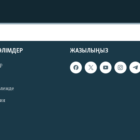
БӨЛІМДЕР
ЖАЗЫЛЫҢЫЗ
р
әлемде
зия