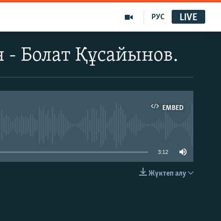
LIVE
РУС
 - Болат Құсайынов.
EMBED
able
3:12
Жүктеп алу
EMBED