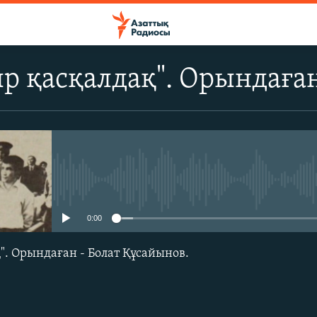
р қасқалдақ". Орындаған
No media source currently avail
0:00
". Орындаған - Болат Құсайынов.