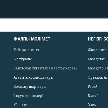
ЖАЛПЫ МӘЛІМЕТ
НЕГІЗГІ 
Хабарласыңыз
Жаңалықта
Біз туралы
Қазақстан
Сайтымыз бұғатталса не істеу керек?
Қазақтар - 
Азаттық қосымшалары
Орталық А
Русский
Қолдану шарттары
Ресей
ЖАЗЫЛЫҢЫЗ
Форум ережелері
Қытай
Жазылу
Әлем