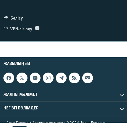
ЖАЗЫЛЫҢЫЗ
Бөлісу
VPN-сіз оқу
Басқа тілдерде
ЖАЗЫЛЫҢЫЗ
ЖАЛПЫ МӘЛІМЕТ
НЕГІЗГІ БӨЛІМДЕР
Азат Еуропа / Азаттық радиосы © 2026, Inc. | Барлық