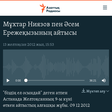
Accessibility
links
Skip
Мұхтар Ниязов пен Әсем
to
ЖАҢАЛЫҚТАР
Ережеқызының айтысы
main
САЯСАТ
content
AZATTYQTV
Skip
13 желтоқсан 2012 жыл, 15:53
to
ҚАҢТАР ОҚИҒАСЫ
main
АДАМ ҚҰҚЫҚТАРЫ
Navigation
Skip
No media source currently available
ӘЛЕУМЕТ
to
ӘЛЕМ
0:00
36:21
Search
АРНАЙЫ ЖОБАЛАР
Жүктеп алу
"біздің ел осындай" деген атпен
Астанада Желтоқсанның 9-ы күні
Русский
өткен айтыстың алғашқы жұбы. 09 12 2012