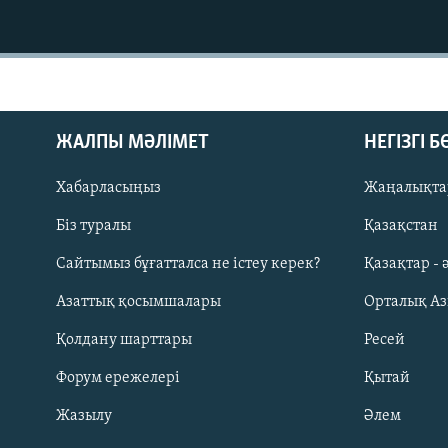
ЖАЛПЫ МӘЛІМЕТ
НЕГІЗГІ 
Хабарласыңыз
Жаңалықта
Біз туралы
Қазақстан
Сайтымыз бұғатталса не істеу керек?
Қазақтар - 
Азаттық қосымшалары
Орталық А
Қолдану шарттары
Ресей
Русский
Форум ережелері
Қытай
ЖАЗЫЛЫҢЫЗ
Жазылу
Әлем