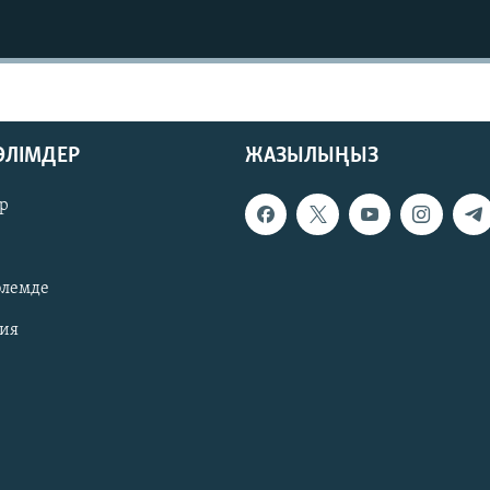
БӨЛІМДЕР
ЖАЗЫЛЫҢЫЗ
р
әлемде
зия