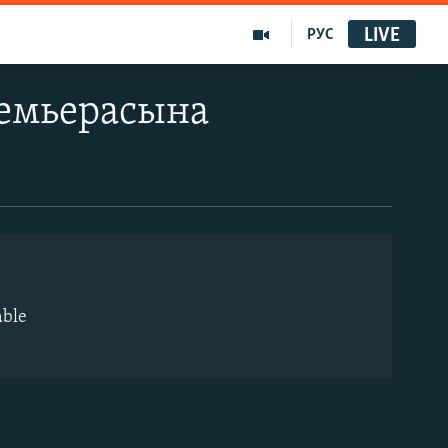
LIVE
РУС
ремьерасына
EMBED
able
EMBED