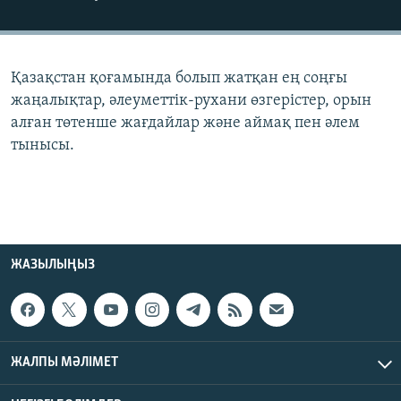
ЖАЗЫЛЫҢЫЗ
Қазақстан қоғамында болып жатқан ең соңғы
Басқа тілдерде
жаңалықтар, әлеуметтік-рухани өзгерістер, орын
алған төтенше жағдайлар және аймақ пен әлем
тынысы.
ЖАЗЫЛЫҢЫЗ
ЖАЛПЫ МӘЛІМЕТ