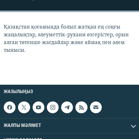
ЖАЗЫЛЫҢЫЗ
Қазақстан қоғамында болып жатқан ең соңғы
Басқа тілдерде
жаңалықтар, әлеуметтік-рухани өзгерістер, орын
алған төтенше жағдайлар және аймақ пен әлем
тынысы.
ЖАЗЫЛЫҢЫЗ
ЖАЛПЫ МӘЛІМЕТ