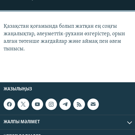
ЖАЗЫЛЫҢЫЗ
Қазақстан қоғамында болып жатқан ең соңғы
Басқа тілдерде
жаңалықтар, әлеуметтік-рухани өзгерістер, орын
алған төтенше жағдайлар және аймақ пен әлем
тынысы.
ЖАЗЫЛЫҢЫЗ
ЖАЛПЫ МӘЛІМЕТ