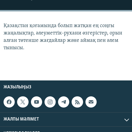
ЖАЗЫЛЫҢЫЗ
Қазақстан қоғамында болып жатқан ең соңғы
Басқа тілдерде
жаңалықтар, әлеуметтік-рухани өзгерістер, орын
алған төтенше жағдайлар және аймақ пен әлем
тынысы.
ЖАЗЫЛЫҢЫЗ
ЖАЛПЫ МӘЛІМЕТ