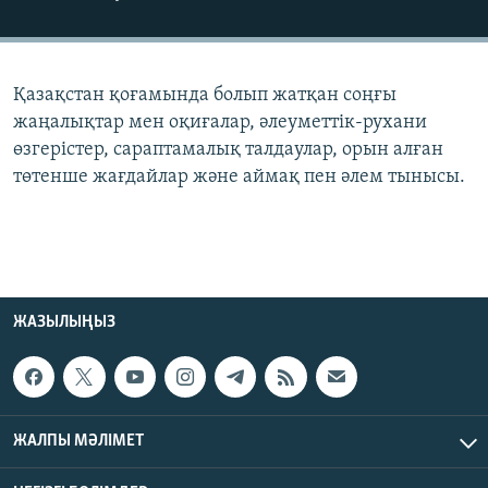
ЖАЗЫЛЫҢЫЗ
Қазақстан қоғамында болып жатқан соңғы
Басқа тілдерде
жаңалықтар мен оқиғалар, әлеуметтік-рухани
өзгерістер, сараптамалық талдаулар, орын алған
төтенше жағдайлар және аймақ пен әлем тынысы.
ЖАЗЫЛЫҢЫЗ
ЖАЛПЫ МӘЛІМЕТ