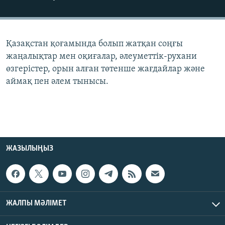
ЖАЗЫЛЫҢЫЗ
Қазақстан қоғамында болып жатқан соңғы
Басқа тілдерде
жаңалықтар мен оқиғалар, әлеуметтік-рухани
өзгерістер, орын алған төтенше жағдайлар және
аймақ пен әлем тынысы.
ЖАЗЫЛЫҢЫЗ
ЖАЛПЫ МӘЛІМЕТ