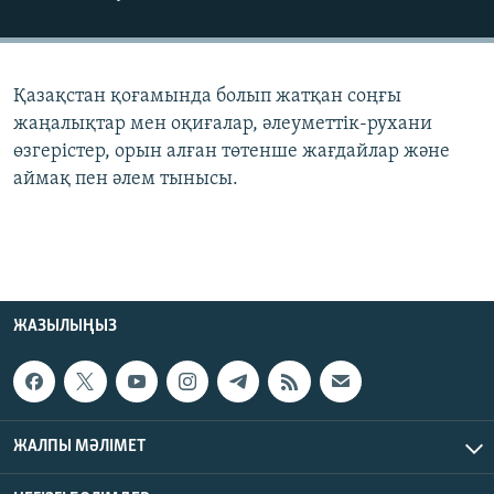
ЖАЗЫЛЫҢЫЗ
Қазақстан қоғамында болып жатқан соңғы
Басқа тілдерде
жаңалықтар мен оқиғалар, әлеуметтік-рухани
өзгерістер, орын алған төтенше жағдайлар және
аймақ пен әлем тынысы.
ЖАЗЫЛЫҢЫЗ
ЖАЛПЫ МӘЛІМЕТ