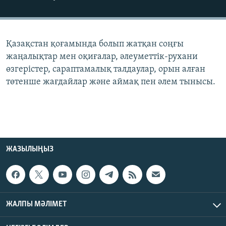
ЖАЗЫЛЫҢЫЗ
Қазақстан қоғамында болып жатқан соңғы
Басқа тілдерде
жаңалықтар мен оқиғалар, әлеуметтік-рухани
өзгерістер, сараптамалық талдаулар, орын алған
төтенше жағдайлар және аймақ пен әлем тынысы.
ЖАЗЫЛЫҢЫЗ
ЖАЛПЫ МӘЛІМЕТ