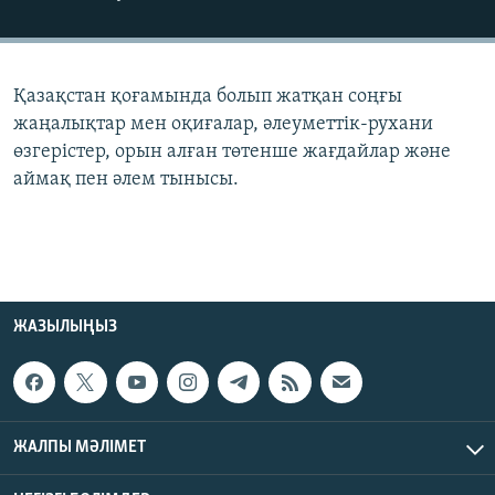
ЖАЗЫЛЫҢЫЗ
Қазақстан қоғамында болып жатқан соңғы
Басқа тілдерде
жаңалықтар мен оқиғалар, әлеуметтік-рухани
өзгерістер, орын алған төтенше жағдайлар және
аймақ пен әлем тынысы.
ЖАЗЫЛЫҢЫЗ
ЖАЛПЫ МӘЛІМЕТ