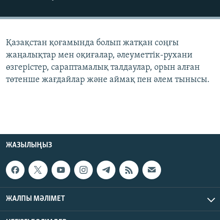
ЖАЗЫЛЫҢЫЗ
Қазақстан қоғамында болып жатқан соңғы
Басқа тілдерде
жаңалықтар мен оқиғалар, әлеуметтік-рухани
өзгерістер, сараптамалық талдаулар, орын алған
төтенше жағдайлар және аймақ пен әлем тынысы.
ЖАЗЫЛЫҢЫЗ
ЖАЛПЫ МӘЛІМЕТ