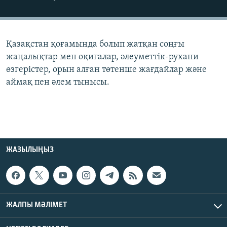
ЖАЗЫЛЫҢЫЗ
Қазақстан қоғамында болып жатқан соңғы
Басқа тілдерде
жаңалықтар мен оқиғалар, әлеуметтік-рухани
өзгерістер, орын алған төтенше жағдайлар және
аймақ пен әлем тынысы.
ЖАЗЫЛЫҢЫЗ
ЖАЛПЫ МӘЛІМЕТ