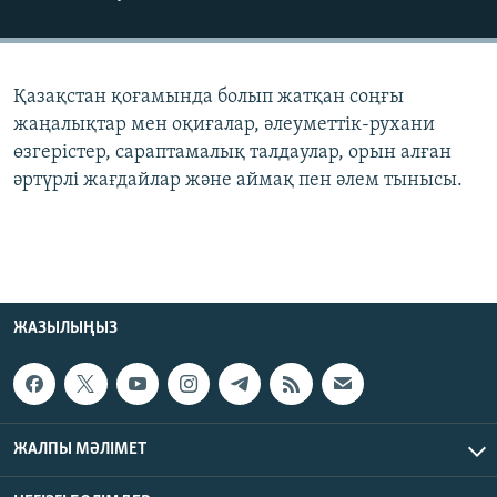
ЖАЗЫЛЫҢЫЗ
Қазақстан қоғамында болып жатқан соңғы
Басқа тілдерде
жаңалықтар мен оқиғалар, әлеуметтік-рухани
өзгерістер, сараптамалық талдаулар, орын алған
әртүрлі жағдайлар және аймақ пен әлем тынысы.
ЖАЗЫЛЫҢЫЗ
ЖАЛПЫ МӘЛІМЕТ