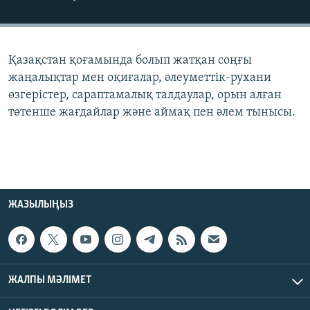
ЖАЗЫЛЫҢЫЗ
Қазақстан қоғамында болып жатқан соңғы
Басқа тілдерде
жаңалықтар мен оқиғалар, әлеуметтік-рухани
өзгерістер, сараптамалық талдаулар, орын алған
төтенше жағдайлар және аймақ пен әлем тынысы.
ЖАЗЫЛЫҢЫЗ
ЖАЛПЫ МӘЛІМЕТ